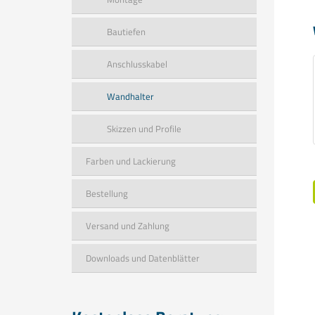
Bautiefen
Anschlusskabel
Wandhalter
Skizzen und Profile
Farben und Lackierung
Bestellung
Versand und Zahlung
Downloads und Datenblätter