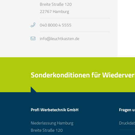
Breite Straße 120
22767 Hamburg
040 8000 4 5555
info@leuchtkasten.de
Sonderkonditionen für Wiederver
Profi Werbetechnik GmbH
Fragen 
Niederlassung Hamburg
Druckda
Breite Straße 120